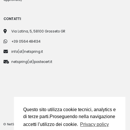
CONTATTI
Via Latina, 5, 58100 Grosseto GR
+39 0564 484134
info(at)netspring.it
netspring(at)postecert.it
Questo sito utilizza cookie tecnici, analytics e
di terze parti.Proseguendo nella navigazione
accetti l’utilizzo dei cookie.
Privacy policy
© NetSpring. Tutti i diritti riservati. Immagini in Home create con l'IA di