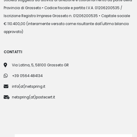
Società soggetta ad attività di direzione e coordinamento da parte della
Provincia di Grosseto • Codice fiscale e partita I.V.A. 01206200535 /
Iscrizione Registro Imprese Grosseto n. 01206200535 • Capitale sociale
€ 110.400,00 (interamente versato come risultante dall'ultimo bilancio
approvato)
CONTATTI
Via Latina, 5, 58100 Grosseto GR
+39 0564 484134
info(at)netspring.it
netspring(at)postecert.it